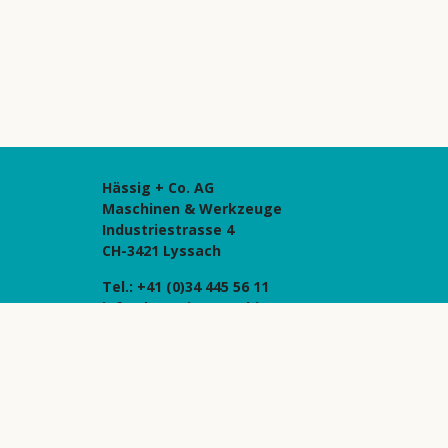
Hässig + Co. AG
Maschinen & Werkzeuge
Industriestrasse 4
CH-3421 Lyssach
Tel.:
+41 (0)34 445 56 11
info@haessig-maschinen.com
Maschinenausstellung und Werkstatt
Landshutstrasse
3427 Utzenstorf
Eröffnung Januar 2023