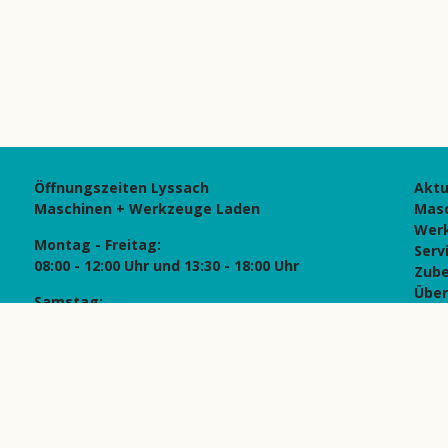
Öffnungszeiten Lyssach
Aktu
Maschinen + Werkzeuge Laden
Mas
Wer
Montag - Freitag:
Serv
08:00 - 12:00 Uhr und 13:30 - 18:00 Uhr
Zub
Über
Samstag:
Kont
08:00 - 12:00 Uhr und 14:15 - 16:00 Uhr
Date
Imp
Öffnungszeiten Utzenstorf:
Besuch auf Voranmeldung
© Hä