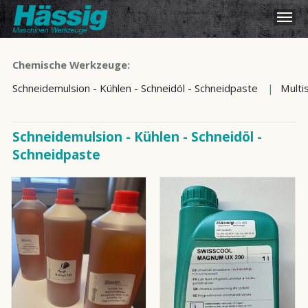
Chemische Werkzeuge:
Schneidemulsion - Kühlen - Schneidöl - Schneidpaste
|
Multi
Schneidemulsion - Kühlen - Schneidöl -
Schneidpaste