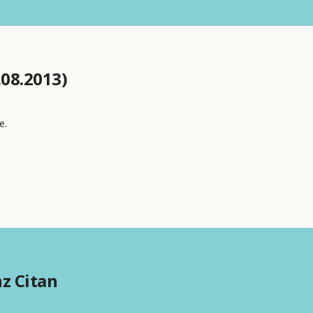
.08.2013)
e.
z Citan