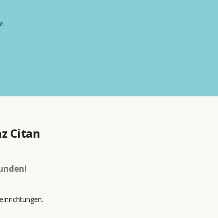
e.
z Citan
Kunden!
einrichtungen.