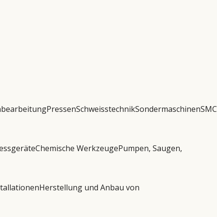
hbearbeitung
Pressen
Schweisstechnik
Sondermaschinen
SMC
essgeräte
Chemische Werkzeuge
Pumpen, Saugen,
tallationen
Herstellung und Anbau von