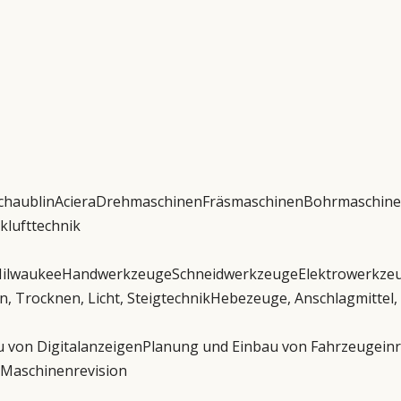
chaublin
Aciera
Drehmaschinen
Fräsmaschinen
Bohrmaschin
klufttechnik
ilwaukee
Handwerkzeuge
Schneidwerkzeuge
Elektrowerkze
n, Trocknen, Licht, Steigtechnik
Hebezeuge, Anschlagmittel,
 von Digitalanzeigen
Planung und Einbau von Fahrzeugein
Maschinenrevision