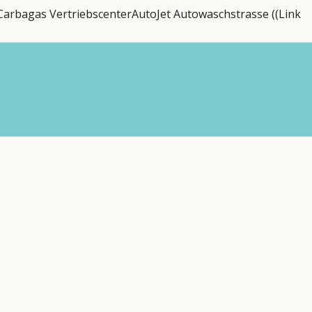
Carbagas Vertriebscenter
AutoJet Autowaschstrasse ((Link