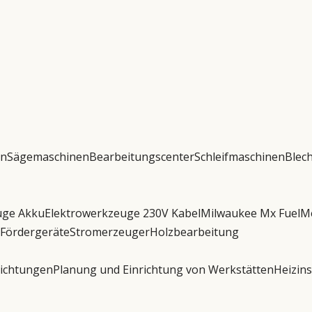
en
Sägemaschinen
Bearbeitungscenter
Schleifmaschinen
Blec
uge Akku
Elektrowerkzeuge 230V Kabel
Milwaukee Mx Fuel
M
 Fördergeräte
Stromerzeuger
Holzbearbeitung
richtungen
Planung und Einrichtung von Werkstätten
Heizins