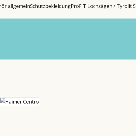
ör allgemein
Schutzbekleidung
ProFIT Lochsägen / Tyrolit S