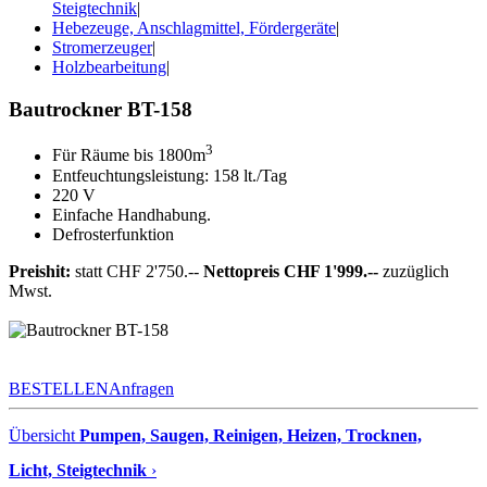
Steigtechnik
|
Hebezeuge, Anschlagmittel, Fördergeräte
|
Stromerzeuger
|
Holzbearbeitung
|
Bautrockner BT-158
3
Für Räume bis 1800m
Entfeuchtungsleistung: 158 lt./Tag
220 V
Einfache Handhabung.
Defrosterfunktion
Preishit:
statt CHF 2'750.--
Nettopreis CHF 1'999.--
zuzüglich
Mwst.
BESTELLEN
Anfragen
Übersicht
Pumpen, Saugen, Reinigen, Heizen, Trocknen,
Licht, Steigtechnik
›