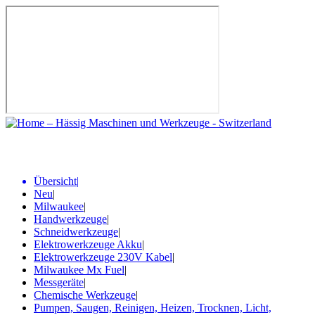
Übersicht
|
Neu
|
Milwaukee
|
Handwerkzeuge
|
Schneidwerkzeuge
|
Elektrowerkzeuge Akku
|
Elektrowerkzeuge 230V Kabel
|
Milwaukee Mx Fuel
|
Messgeräte
|
Chemische Werkzeuge
|
Pumpen, Saugen, Reinigen, Heizen, Trocknen, Licht,