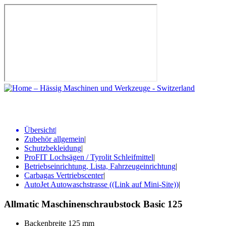
Übersicht
|
Zubehör allgemein
|
Schutzbekleidung
|
ProFIT Lochsägen / Tyrolit Schleifmittel
|
Betriebseinrichtung, Lista, Fahrzeugeinrichtung
|
Carbagas Vertriebscenter
|
AutoJet Autowaschstrasse ((Link auf Mini-Site))
|
Allmatic Maschinenschraubstock Basic 125
Backenbreite 125 mm