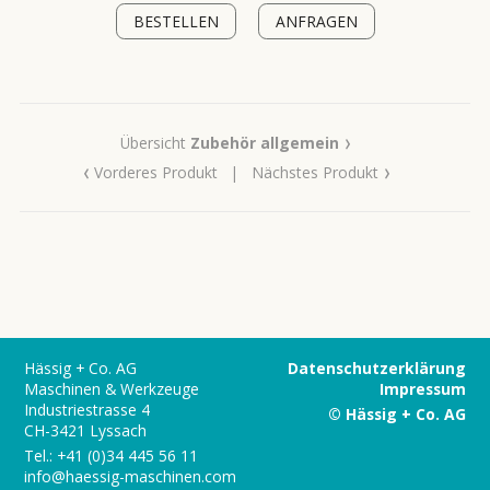
BESTELLEN
ANFRAGEN
›
Übersicht
Zubehör allgemein
‹
›
Vorderes Produkt
|
Nächstes Produkt
Hässig + Co. AG
Datenschutzerklärung
Maschinen & Werkzeuge
Impressum
Industriestrasse 4
© Hässig + Co. AG
CH-3421 Lyssach
Tel.:
+41 (0)34 445 56 11
info@haessig-maschinen.com